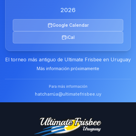
2026
Google Calendar
iCal
El torneo más antiguo de Ultimate Frisbee en Uruguay
Más información próximamente
Para más información
hatcharrúa@ultimatefrisbee.uy